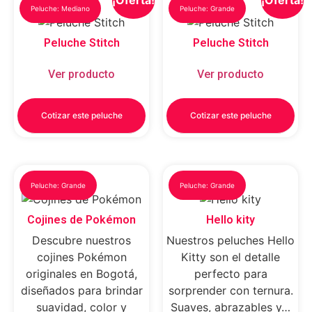
¡Oferta!
¡Oferta!
Peluche: Mediano
Peluche: Grande
Peluche Stitch
Peluche Stitch
Ver producto
Ver producto
Cotizar este peluche
Cotizar este peluche
Peluche: Grande
Peluche: Grande
Cojines de Pokémon
Hello kity
Descubre nuestros
Nuestros peluches Hello
cojines Pokémon
Kitty son el detalle
originales en Bogotá,
perfecto para
diseñados para brindar
sorprender con ternura.
suavidad, color y
Suaves, abrazables y…