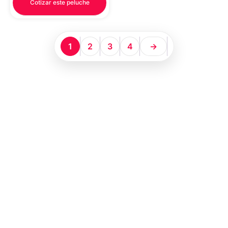
Cotizar este peluche
1
2
3
4
→