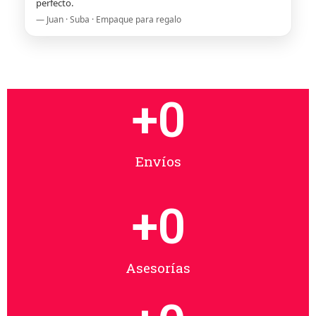
perfecto.
— Juan · Suba · Empaque para regalo
+
0
Envíos
+
0
Asesorías