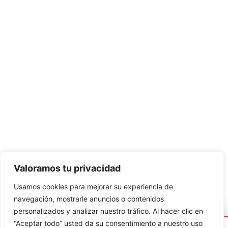
Valoramos tu privacidad
Método de pago
Usamos cookies para mejorar su experiencia de
navegación, mostrarle anuncios o contenidos
personalizados y analizar nuestro tráfico. Al hacer clic en
© 2024 peluchitosonline.com – Todos los derechos
Camila
en Bogotá
🧸
“Aceptar todo” usted da su consentimiento a nuestro uso
reservados.
compró
Peluche premium romántico