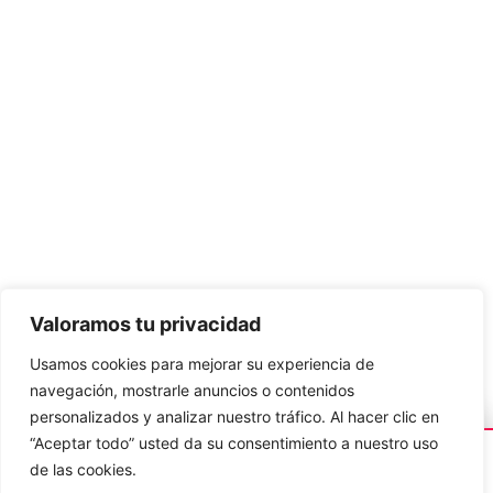
Valoramos tu privacidad
Método de pago
Usamos cookies para mejorar su experiencia de
navegación, mostrarle anuncios o contenidos
personalizados y analizar nuestro tráfico. Al hacer clic en
© 2024 peluchitosonline.com – Todos los derechos
Paula
en Bogotá
🧸
“Aceptar todo” usted da su consentimiento a nuestro uso
reservados.
compró
Peluche de unicornio
✕
🚚
Envío hoy
en Bogotá
🔒 Pagos
100% seguros
de las cookies.
hace 9 minutos
Desarrollado por Margetc
–
Agencia de SEO en Bogotá