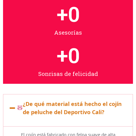
+
0
Asesorías
+
0
Sonrisas de felicidad
¿De qué material está hecho el cojín 
🧸
de peluche del Deportivo Cali?
El cojín está fabricado con felpa suave de alta