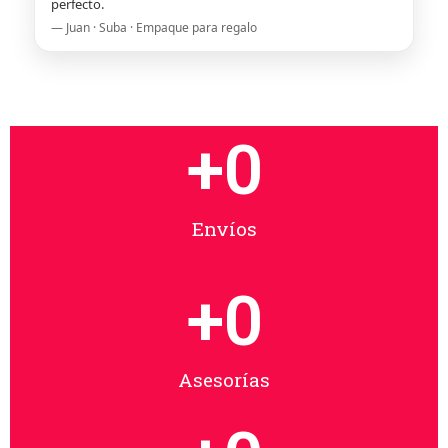
perfecto.
— Juan · Suba · Empaque para regalo
+
0
Envíos
+
0
Asesorías