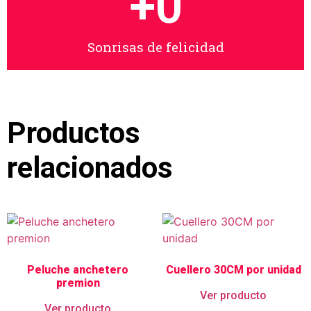
+
0
Sonrisas de felicidad
Productos
relacionados
Peluche anchetero
Cuellero 30CM por unidad
premion
Ver producto
Ver producto