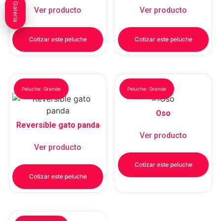
Galería
Ver producto
Ver producto
Cotizar este peluche
Cotizar este peluche
Peluche: Grande
Peluche: Grande
Oso
Reversible gato panda
Ver producto
Ver producto
Cotizar este peluche
Cotizar este peluche