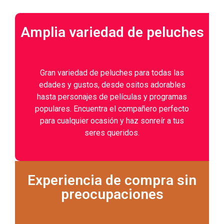
Amplia variedad de peluches
Gran variedad de peluches para todas las
edades y gustos, desde ositos adorables
hasta personajes de películas y programas
populares. Encuentra el compañero perfecto
para cualquier ocasión y haz sonreír a tus
seres queridos.
Experiencia de compra sin
preocupaciones