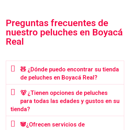
Preguntas frecuentes de
nuestro peluches en Boyacá
Real
🧸 ¿Dónde puedo encontrar su tienda
de peluches en Boyacá Real?
🐻 ¿Tienen opciones de peluches
para todas las edades y gustos en su
tienda?
🐼¿Ofrecen servicios de