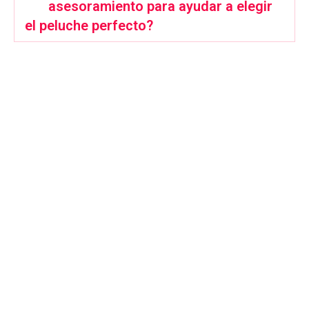
asesoramiento para ayudar a elegir
el peluche perfecto?
Información
Whatsapp