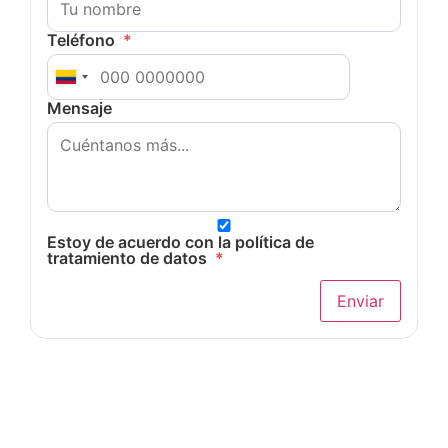
Teléfono
*
Mensaje
Estoy de acuerdo con la política de
tratamiento de datos
*
Enviar