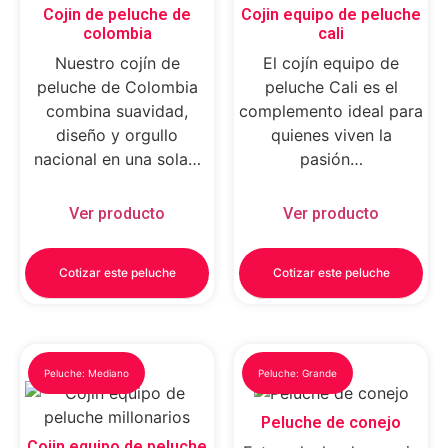
Cojin de peluche de
Cojin equipo de peluche
colombia
cali
Nuestro cojín de
El cojín equipo de
peluche de Colombia
peluche Cali es el
combina suavidad,
complemento ideal para
diseño y orgullo
quienes viven la
nacional en una sola…
pasión…
Ver producto
Ver producto
Cotizar este peluche
Cotizar este peluche
Peluche: Mediano
Peluche: Grande
Peluche de conejo
Cojin equipo de peluche