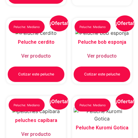
¡Oferta!
¡Oferta!
Peluche: Mediano
Peluche: Mediano
Peluche cerdito
Peluche bob esponja
Ver producto
Ver producto
Cotizar este peluche
Cotizar este peluche
¡Oferta!
¡Oferta!
Peluche: Mediano
Peluche: Mediano
peluches capibara
Peluche Kuromi Gotica
Ver producto