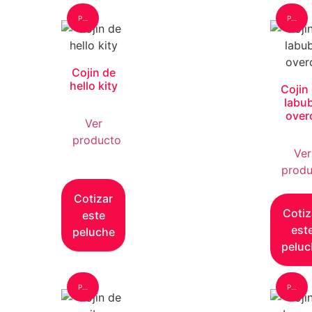
Peluche: Grande
Peluche: Grande
Cojin de
hello kity
Cojin
labu
over
Ver
producto
Ver
produ
Cotizar
Cotiz
este
est
peluche
peluc
Peluche: Grande
Peluche: Grande