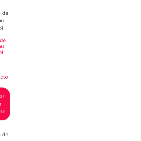
 de
bu
ol
cto
ar
e
he