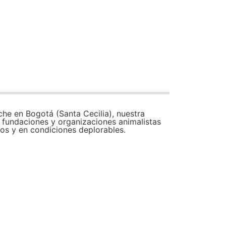
he en Bogotá (Santa Cecilia), nuestra
 fundaciones y organizaciones animalistas
ros y en condiciones deplorables.
a
»
Engativá
»
Peluches ENGATIVA Santa
Cecilia Bogotá