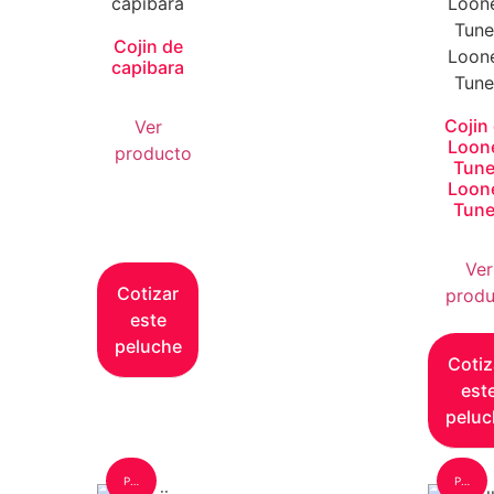
Cojin de
capibara
Cojin
Ver
Loon
producto
Tun
Loon
Tun
Ver
Cotizar
produ
este
peluche
Cotiz
est
peluc
Peluche: Grande
Peluche: Grande