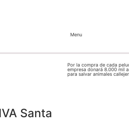
Menu
Por la compra de cada peluc
empresa donará 8.000 mil a
para salvar animales calleje
Inicio
»
Peluches
»
bogot
IVA Santa