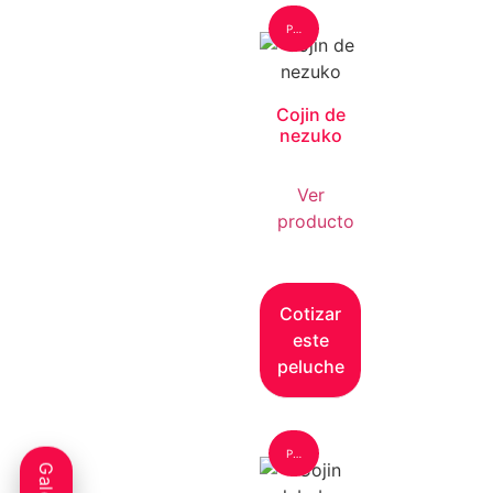
Peluche: Grande
Cojin de
nezuko
Ver
producto
Cotizar
este
peluche
Peluche: Grande