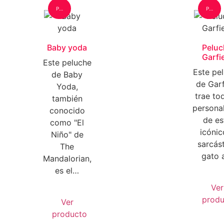
Peluche: Mediano
Peluche: Mediano
Baby yoda
Peluc
Garfi
Este peluche
Este pe
de Baby
de Garf
Yoda,
trae to
también
persona
conocido
de es
como "El
icónic
Niño" de
sarcás
The
gato 
Mandalorian,
es el…
Ver
produ
Ver
producto