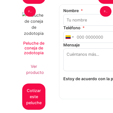
Nombre
*
Peluche: Grande
Peluche: Grande
Stit
Teléfono
*
Ver
Peluche de
produ
Mensaje
coneja de
zodotopia
Ver
producto
Cotiz
Estoy de acuerdo con la p
est
peluc
Cotizar
este
peluche