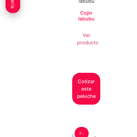
Galería
Cojin
labubu
Ver
producto
Cotizar
este
peluche
Peluche: Grande