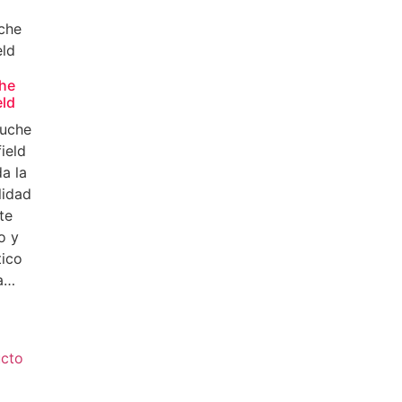
he
eld
luche
ield
da la
lidad
te
o y
tico
a…
cto