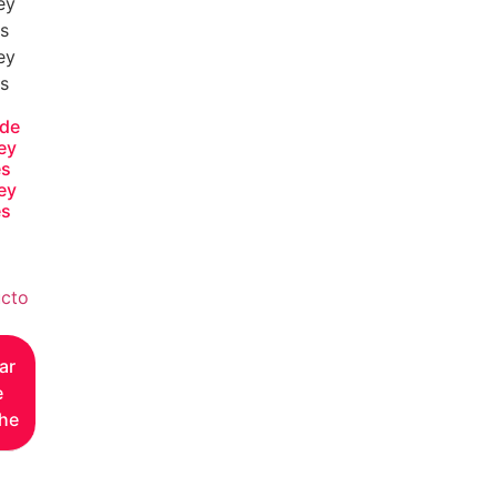
 de
ey
es
ey
es
cto
ar
e
he