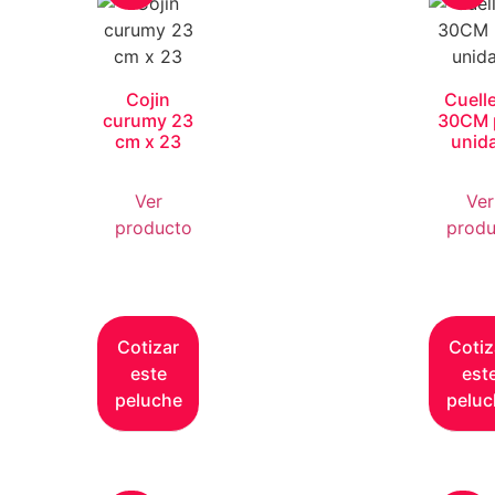
Cojin
Cuell
curumy 23
30CM 
cm x 23
unid
Ver
Ver
producto
produ
Cotizar
Cotiz
este
est
peluche
peluc