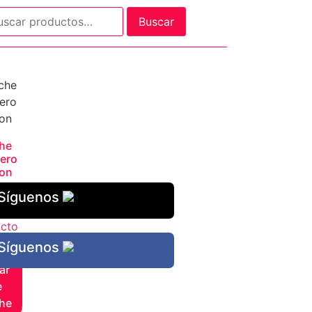
Buscar
he
ero
on
Síguenos
cto
Síguenos
ar
e
he