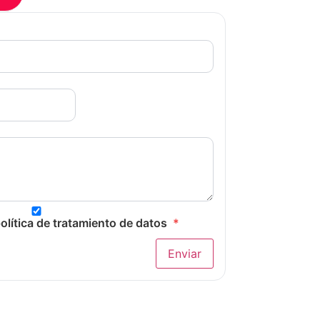
ch
cto
ar
olítica de tratamiento de datos
*
e
he
Enviar