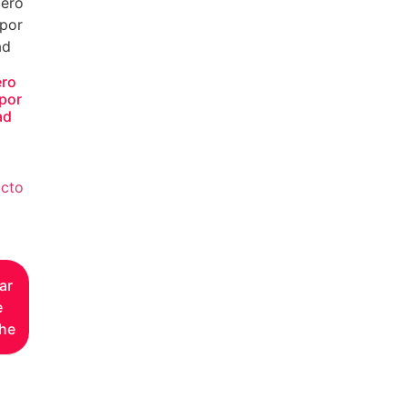
ero
por
ad
cto
ar
e
he