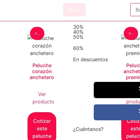
Filter
30%
40%
Peluche: Grande
Peluche: Grande
50%
60%
En descuentos
Peluche
Peluc
corazón
anchet
anchetero
premi
Ver
Ver
producto
produ
Cotizar
Cotiz
este
est
¿Cuéntanos?
peluche
peluc