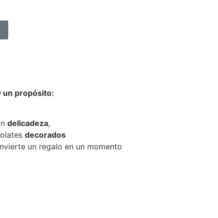
 un propósito:
on
delicadeza
,
colates
decorados
onvierte un regalo en un momento